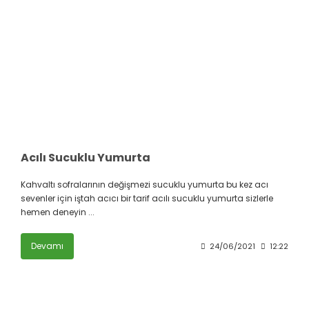
Acılı Sucuklu Yumurta
Kahvaltı sofralarının değişmezi sucuklu yumurta bu kez acı
sevenler için iştah acıcı bir tarif acılı sucuklu yumurta sizlerle
hemen deneyin ...
Devamı
24/06/2021
12:22