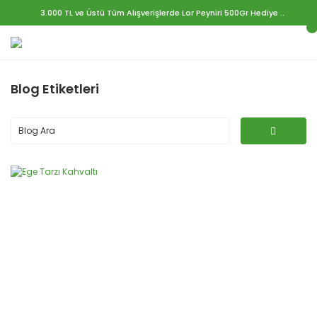
3.000 TL ve Üstü Tüm Alışverişlerde Lor Peyniri 500Gr Hediye ..
Blog Etiketleri