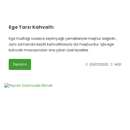
Ege Tarzı Kahvaltı
Ege mutfağı sadece zeytinyağlı yemekleriyle meşhur değildir ,
aynı zamanda keyifli kahvaltılarıyla da meşhurdur. İşte ege
kahvaltı masasından öne çıkan özel lezzetler.
Devamı
03/07/2021
14:21