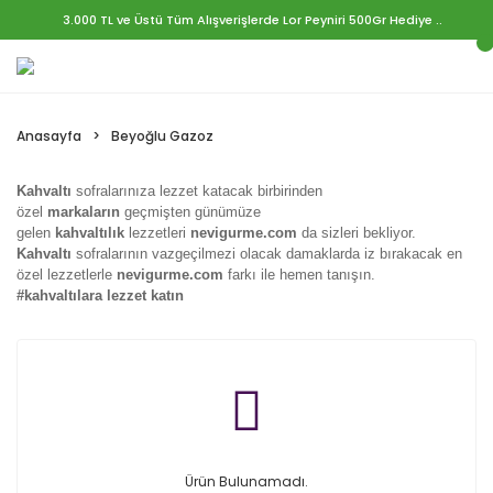
3.000 TL ve Üstü Tüm Alışverişlerde Lor Peyniri 500Gr Hediye ..
Anasayfa
Beyoğlu Gazoz
Kahvaltı
sofralarınıza lezzet katacak birbirinden
özel
markaların
geçmişten günümüze
gelen
kahvaltılık
lezzetleri
nevigurme.com
da sizleri bekliyor.
Kahvaltı
sofralarının vazgeçilmezi olacak damaklarda iz bırakacak en
özel lezzetlerle
nevigurme.com
farkı ile hemen tanışın.
#kahvaltılara lezzet katın
Ürün Bulunamadı.