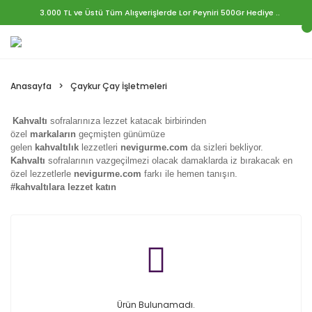
3.000 TL ve Üstü Tüm Alışverişlerde Lor Peyniri 500Gr Hediye ..
Anasayfa
Çaykur Çay İşletmeleri
Kahvaltı
sofralarınıza lezzet katacak birbirinden
özel
markaların
geçmişten günümüze
gelen
kahvaltılık
lezzetleri
nevigurme.com
da sizleri bekliyor.
Kahvaltı
sofralarının vazgeçilmezi olacak damaklarda iz bırakacak en
özel lezzetlerle
nevigurme.com
farkı ile hemen tanışın.
#kahvaltılara lezzet katın
Ürün Bulunamadı.