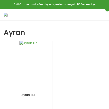
3.000 TL ve Üstü Tüm Alışverişlerde Lor Peyniri 500Gr Hediye ..
Ayran
Ayran 1 Lt