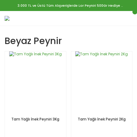
3.000 TL ve Üstü Tüm Alışverişlerde Lor Peyniri 500Gr Hediye ..
Beyaz Peynir
Tam Yağlı İnek Peyniri 3Kg
Tam Yağlı İnek Peyniri 2Kg