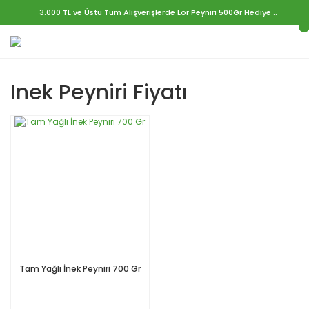
3.000 TL ve Üstü Tüm Alışverişlerde Lor Peyniri 500Gr Hediye ..
Inek Peyniri Fiyatı
Tam Yağlı İnek Peyniri 700 Gr