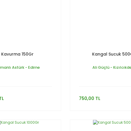
Kavurma 150Gr
Kangal Sucuk 500
manlı Astürk - Edirne
Ali Güçlü - Kızılcıkd
TL
750,00 TL