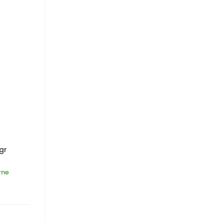
gr
rne