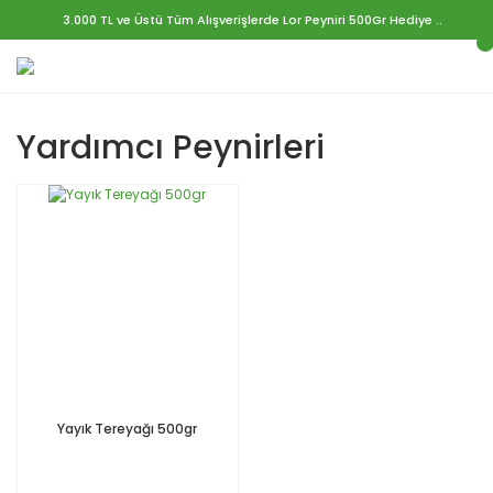
3.000 TL ve Üstü Tüm Alışverişlerde Lor Peyniri 500Gr Hediye ..
Yardımcı Peynirleri
Yayık Tereyağı 500gr