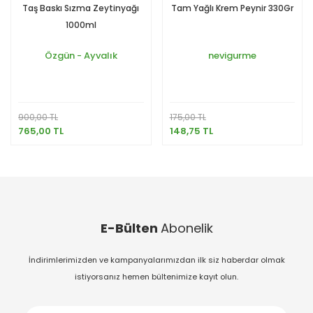
Taş Baskı Sızma Zeytinyağı
Tam Yağlı Krem Peynir 330Gr
1000ml
Özgün - Ayvalık
nevigurme
900,00 TL
175,00 TL
765,00 TL
148,75 TL
E-Bülten
Abonelik
İndirimlerimizden ve kampanyalarımızdan ilk siz haberdar olmak
istiyorsanız hemen bültenimize kayıt olun.