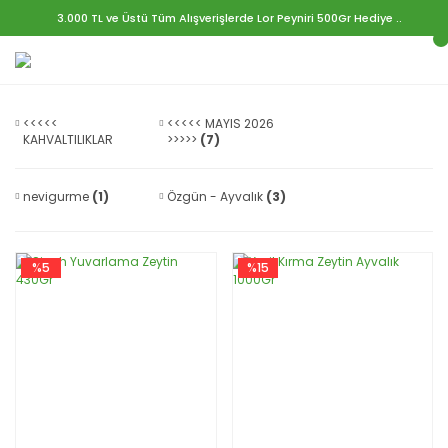
3.000 TL ve Üstü Tüm Alışverişlerde Lor Peyniri 500Gr Hediye ..
<<<<<
<<<<< MAYIS 2026
KAHVALTILIKLAR
>>>>>
(7)
>>>>>
(7)
nevigurme
(1)
Özgün - Ayvalık
(3)
%5
%15