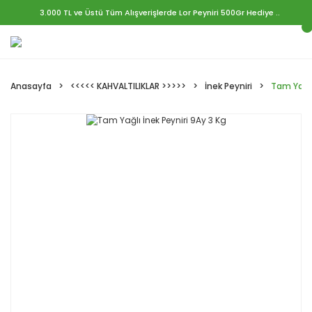
3.000 TL ve Üstü Tüm Alışverişlerde Lor Peyniri 500Gr Hediye ..
Anasayfa
<<<<< KAHVALTILIKLAR >>>>>
İnek Peyniri
Tam Yağlı