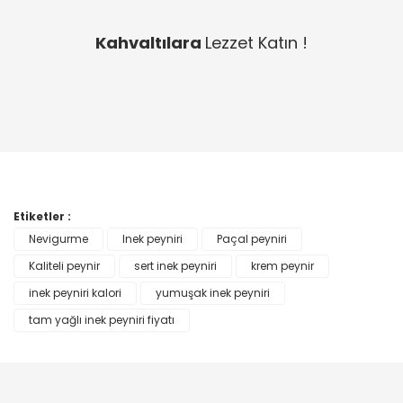
Kahvaltılara
Lezzet Katın !
Etiketler :
Nevigurme
Inek peyniri
Paçal peyniri
Kaliteli peynir
sert inek peyniri
krem peynir
inek peyniri kalori
yumuşak inek peyniri
tam yağlı inek peyniri fiyatı