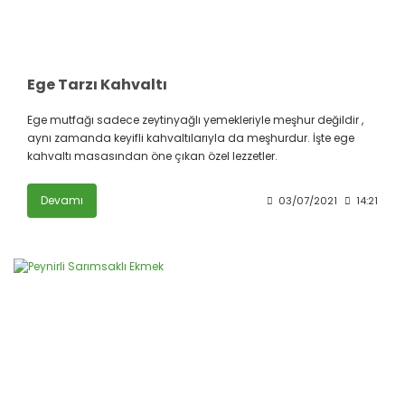
Ege Tarzı Kahvaltı
Ege mutfağı sadece zeytinyağlı yemekleriyle meşhur değildir ,
aynı zamanda keyifli kahvaltılarıyla da meşhurdur. İşte ege
kahvaltı masasından öne çıkan özel lezzetler.
Devamı
03/07/2021
14:21