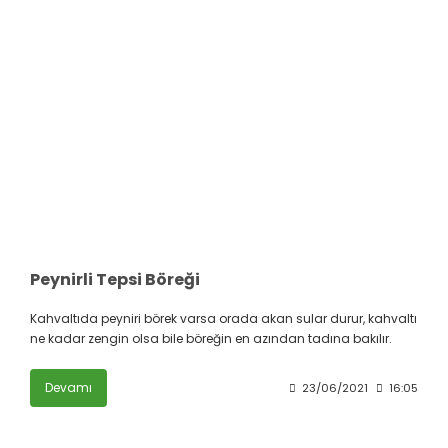
Peynirli Tepsi Böreği
Kahvaltıda peyniri börek varsa orada akan sular durur, kahvaltı
ne kadar zengin olsa bile böreğin en azından tadına bakılır.
Devamı
23/06/2021
16:05