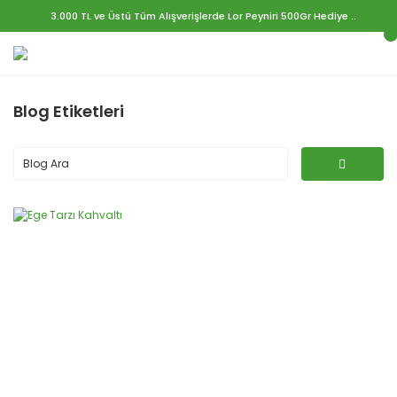
3.000 TL ve Üstü Tüm Alışverişlerde Lor Peyniri 500Gr Hediye ..
Blog Etiketleri