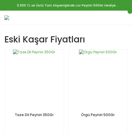
3.000 TL ve Üstü Tüm Alışverişlerde Lor Peyniri 500Gr Hediye ..
Eski Kaşar Fiyatları
Taze Dil Peyniri 350Gr
Örgü Peyniri 500Gr