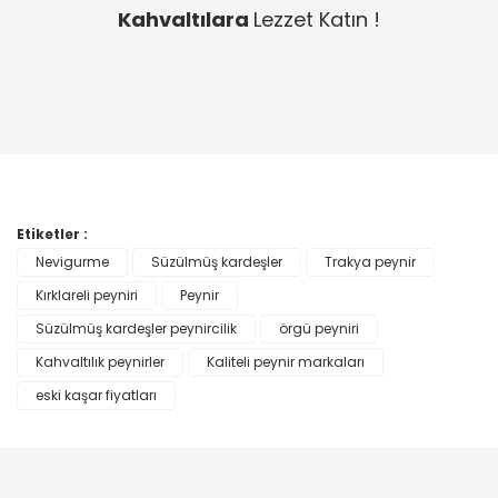
Kahvaltılara
Lezzet Katın !
Etiketler :
Nevigurme
Süzülmüş kardeşler
Trakya peynir
Kırklareli peyniri
Peynir
Süzülmüş kardeşler peynircilik
örgü peyniri
Kahvaltılık peynirler
Kaliteli peynir markaları
eski kaşar fiyatları