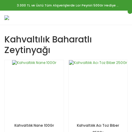
3.000 TL ve Üstü Tüm Alışverişlerde Lor Peyniri 500Gr Hediye ..
Kahvaltılık Baharatlı
Zeytinyağı
Kahvaltılık Nane 100Gr
Kahvaltılık Acı Toz Biber