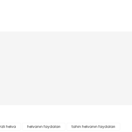
iletebilirsiniz.
!
izli helva
helvanın faydaları
tahin helvanın faydaları