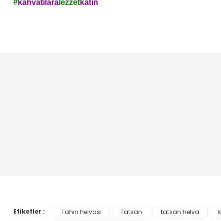
#
kahvatılara
lezzet
katın
Bu ürünün fiyat bilgisi, resim, ürün açıklamalarında ve diğer konul
Görüş ve önerileriniz için teşekkür ederiz.
Ürün resmi kalitesiz, bozuk veya görüntülenemiyor.
Ürün açıklamasında eksik bilgiler bulunuyor.
Ürün bilgilerinde hatalar bulunuyor.
Ürün fiyatı diğer sitelerden daha pahalı.
Bu ürüne benzer farklı alternatifler olmalı.
Etiketler :
Tahin helvası
Tatsan
tatsan helva
k